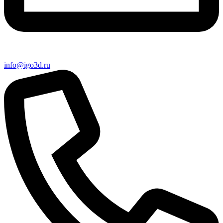
info@igo3d.ru