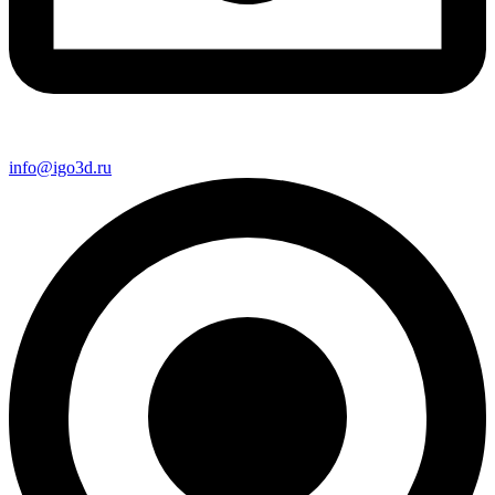
info@igo3d.ru