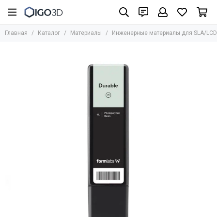
Материалы
Главная
Каталог
Материалы
Инженерные материалы для SLA/LCD
Все товары
UniFormation
Formlabs
UltiMaker
BASF
Bestfilament
BCN3D
HARZ Labs
REC
Стандартные фотополимеры
Биосовместимые фотополимеры
Инженерные материалы для SLA/LCD/DLP
Фотополимеры для юверирного дела
Медицинские материалы