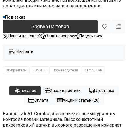
комплект входит AMS lite, позволяющая использовать
до 4-х цветов или материалов одновременно.
Под заказ
Заявка на товар
Нашли дешевле?
Задать вопрос
Поделиться
Выбрать
3D-принтеры
FDM/FFF
Производители
Bambu Lab
Описание
Характеристики
Доставка
Оплата
Акции и статьи (20)
Bambu Lab A1 Combo
обеспечивает новый уровень
контроля подачи материала. Высокочастотный
вихретоковый датчик высокого разрешения измеряет