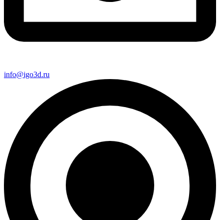
info@igo3d.ru