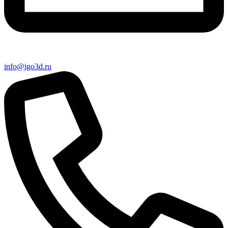
info@igo3d.ru