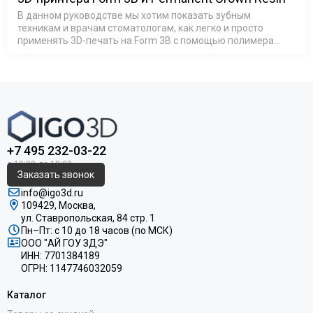
В данном руководстве мы хотим показать зубным
техникам и врачам стоматологам, как легко и просто
применять 3D-печать на Form 3B c помощью полимера
Permanent Crown Resin для создания монолитных
полноконтурных коронок и реставраций дл…
+7 495 232-03-22
Заказать звонок
info@igo3d.ru
109429, Москва,
ул. Ставропольская, 84 стр. 1
Пн–Пт: с 10 до 18 часов (по МСК)
ООО "АЙ ГОУ ЗДЭ"
ИНН: 7701384189
ОГРН: 1147746032059
Каталог