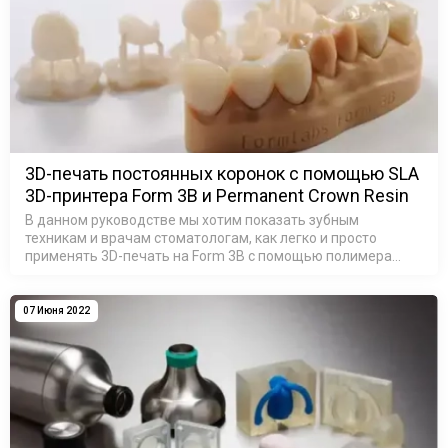
3D-печать постоянных коронок с помощью SLA
3D-принтера Form 3B и Permanent Crown Resin
В данном руководстве мы хотим показать зубным
техникам и врачам стоматологам, как легко и просто
применять 3D-печать на Form 3B c помощью полимера
Permanent Crown Resin для создания монолитных
полноконтурных коронок и реставраций дл…
07 Июня 2022