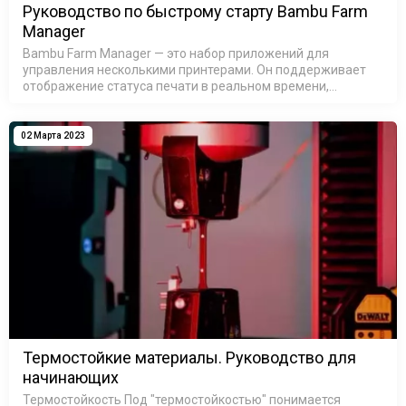
Руководство по быстрому старту Bambu Farm
Manager
Bambu Farm Manager — это набор приложений для
управления несколькими принтерами. Он поддерживает
отображение статуса печати в реальном времени,
массовые операции, обновление прошивки принтеров,
управление очередями заданий, м…
02 Марта 2023
Термостойкие материалы. Руководство для
начинающих
Термостойкость Под "термостойкостью" понимается