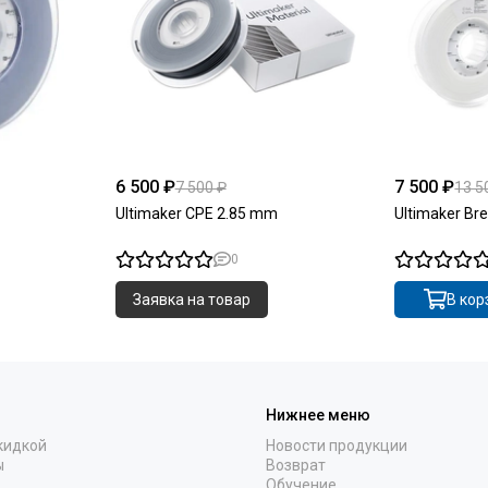
6 500 ₽
7 500 ₽
7 500 ₽
13 5
Ultimaker CPE 2.85 mm
Ultimaker B
0
Заявка на товар
В кор
Нижнее меню
кидкой
Новости продукции
ы
Возврат
Обучение