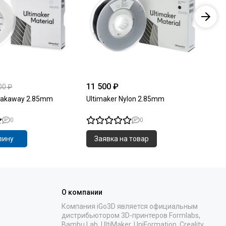
11 500 ₽
7 
00 ₽
reakaway 2.85mm
Ultimaker Nylon 2.85mm
Ul
0
0
зину
Заявка на товар
О компании
Компания iGo3D является официальным
дистрибьютором 3D-принтеров Formlabs,
Bambu Lab, UltiMaker, UniFormation, Creality,