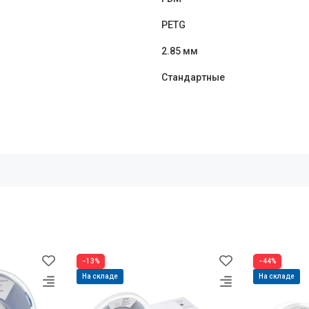
PETG
2.85 мм
Стандартные
−13%
−44%
На складе
На складе