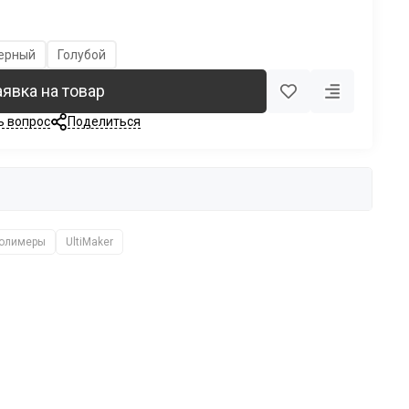
ерный
Голубой
аявка на товар
ь вопрос
Поделиться
полимеры
UltiMaker