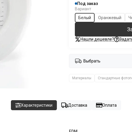
Под заказ
Вариант
Белый
Оранжевый
Ч
З
Нашли дешевле?
Задат
Выбрать
Материалы
Стандартные фото
Характеристики
Доставка
Оплата
FDM