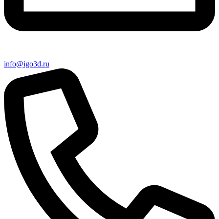
info@igo3d.ru