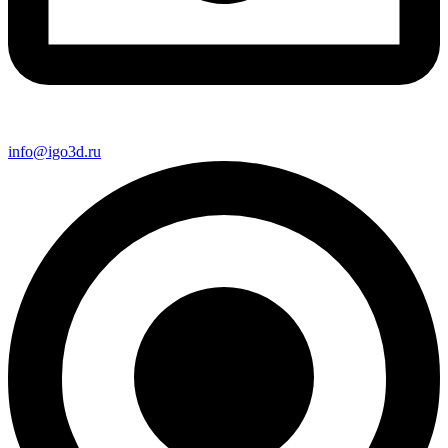
info@igo3d.ru