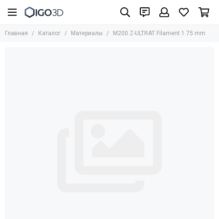
Материалы
Главная
Каталог
Материалы
M200 Z-ULTRAT Filament 1.75 mm
Все товары
UniFormation
Formlabs
UltiMaker
BASF
Bestfilament
BCN3D
HARZ Labs
REC
Стандартные фотополимеры
Биосовместимые фотополимеры
Инженерные материалы для SLA/LCD/DLP
Фотополимеры для юверирного дела
Медицинские материалы