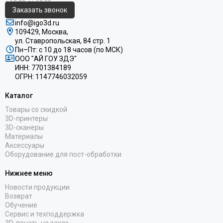
Заказать звонок
info@igo3d.ru
109429, Москва,
ул. Ставропольская, 84 стр. 1
Пн–Пт: с 10 до 18 часов (по МСК)
ООО "АЙ ГОУ ЗДЭ"
ИНН: 7701384189
ОГРН: 1147746032059
Каталог
Товары со скидкой
3D-принтеры
3D-сканеры
Материалы
Аксессуары
Оборудование для пост-обработки
Нижнее меню
Новости продукции
Возврат
Обучение
Сервис и техподдержка