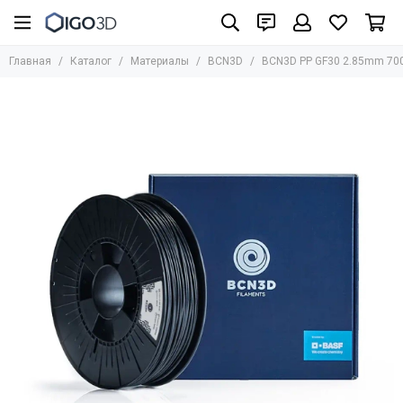
Материалы
Главная
Каталог
Материалы
BCN3D
BCN3D PP GF30 2.85mm 70
Все товары
UniFormation
Formlabs
UltiMaker
BASF
Bestfilament
BCN3D
HARZ Labs
REC
Стандартные фотополимеры
Биосовместимые фотополимеры
Инженерные материалы для SLA/LCD/DLP
Фотополимеры для юверирного дела
Медицинские материалы