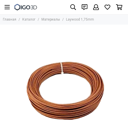
Материалы
Главная
Каталог
Материалы
Laywood 1,75mm
Все товары
UniFormation
Formlabs
UltiMaker
BASF
Bestfilament
BCN3D
HARZ Labs
REC
Стандартные фотополимеры
Биосовместимые фотополимеры
Инженерные материалы для SLA/LCD/DLP
Фотополимеры для юверирного дела
Медицинские материалы