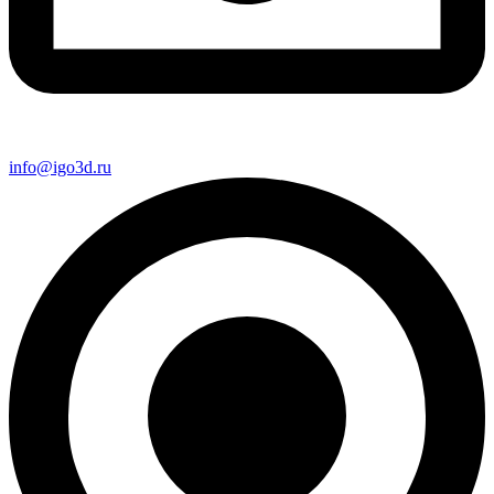
info@igo3d.ru