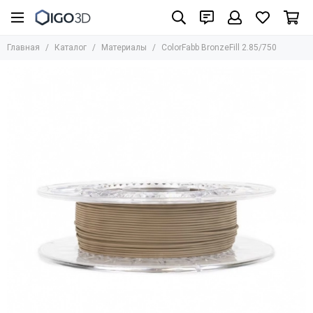
Материалы
Главная
Каталог
Материалы
ColorFabb BronzeFill 2.85/750
Все товары
UniFormation
Formlabs
UltiMaker
BASF
Bestfilament
BCN3D
HARZ Labs
REC
Стандартные фотополимеры
Биосовместимые фотополимеры
Инженерные материалы для SLA/LCD/DLP
Фотополимеры для юверирного дела
Медицинские материалы