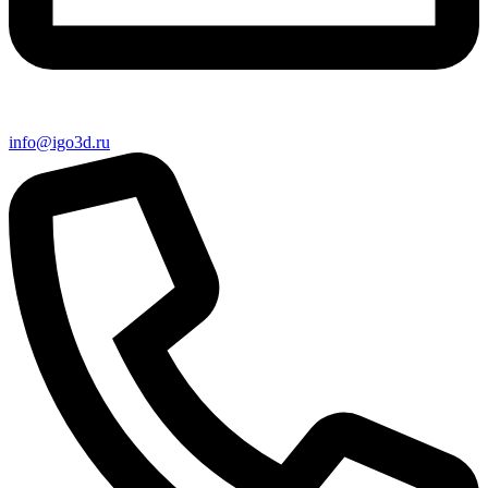
info@igo3d.ru