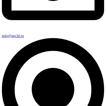
info@igo3d.ru