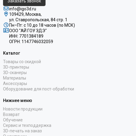
Заказать звонок
info@igo3d.ru
109429, Москва,
ул. Ставропольская, 84 стр. 1
Пн–Пт: с 10 до 18 часов (по МСК)
ООО "АЙ ГОУ ЗДЭ"
ИНН: 7701384189
ОГРН: 1147746032059
Каталог
Товары со скидкой
3D-принтеры
3D-сканеры
Материалы
Аксессуары
Оборудование для пост-обработки
Нижнее меню
Новости продукции
Возврат
Обучение
Сервис и техподдержка
3D-печать на заказ