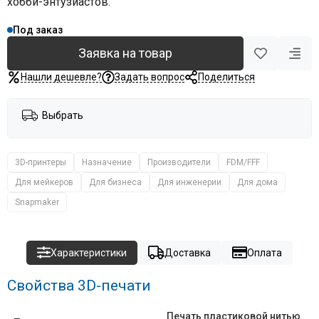
хобби-энтузиастов.
Под заказ
Заявка на товар
Нашли дешевле?
Задать вопрос
Поделиться
Выбрать
3D-принтеры
Назначение
Производители
FDM/FFF
Для мейкеров
Для бизнеса
Для инженерии
Для дома
Snapmaker
Характеристики
Доставка
Оплата
Свойства 3D-печати
Печать пластиковой нитью