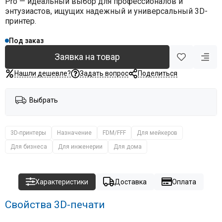
Pro — идеальный выбор для профессионалов и
энтузиастов, ищущих надежный и универсальный 3D-
принтер.
Под заказ
Заявка на товар
Нашли дешевле?
Задать вопрос
Поделиться
Выбрать
3D-принтеры
Назначение
FDM/FFF
Для мейкеров
Для бизнеса
Для инженерии
Для дома
Характеристики
Доставка
Оплата
Свойства 3D-печати