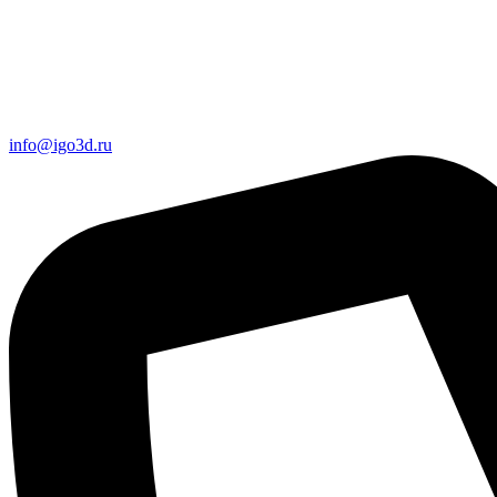
info@igo3d.ru