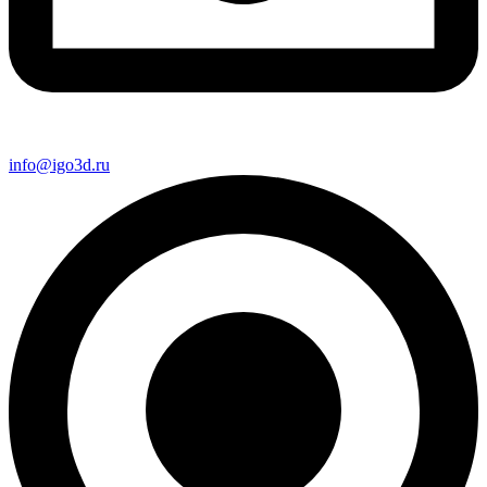
info@igo3d.ru