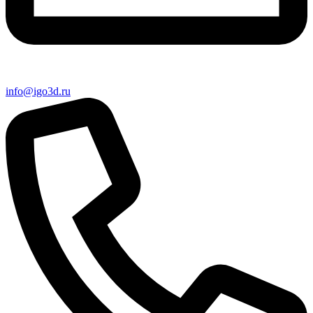
info@igo3d.ru