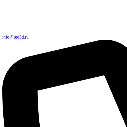
info@igo3d.ru