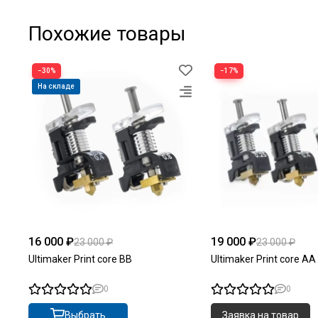
Похожие товары
−30%
−17%
На складе
16 000 ₽
19 000 ₽
23 000 ₽
23 000 ₽
Ultimaker Print core BB
Ultimaker Print core AA
0
0
Выбрать
Заявка на товар