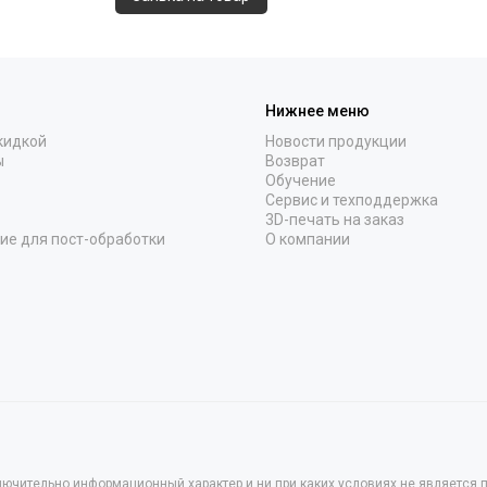
Нижнее меню
кидкой
Новости продукции
ы
Возврат
Обучение
Сервис и техподдержка
3D-печать на заказ
ие для пост-обработки
О компании
лючительно информационный характер и ни при каких условиях не является