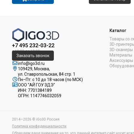
Каталог
Товары со с
3D-принтер
+7 495 232-03-22
3D-сканеры
Материалы
Заказать звонок
Аксессуары
info@igo3d.ru
Оборудован
109429, Москва,
ул. Ставропольская, 84 стр. 1
Пн–Пт: с 10 до 18 часов (по МСК)
ООО "АЙ ГОУ ЗДЭ"
ИНН: 7701384189
ОГРН: 1147746032059
2014—2026 © iGo3D Россия
Политика конфеденциальности
Обращаем ваше внимание на то, что данный интернет-сайт носит иск