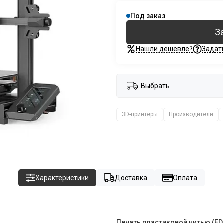
Под заказ
З
Нашли дешевле?
Задат
Выбрать
3D-принтеры
Производители
Характеристики
Доставка
Оплата
Печать пластиковой нитью (FD