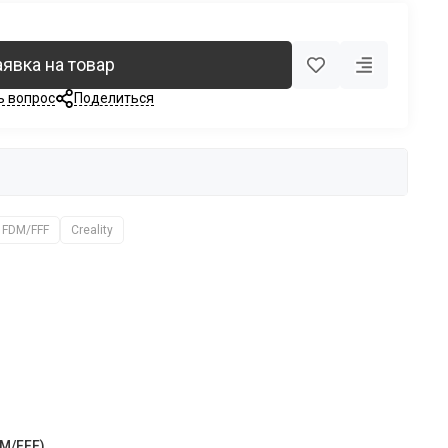
аявка на товар
ь вопрос
Поделиться
FDM/FFF
Creality
M/FFF)