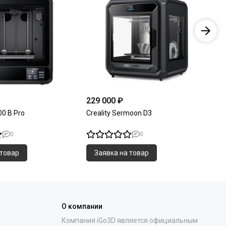
229 000 ₽
Це
00 B Pro
Creality Sermoon D3
Cr
0
0
 товар
Заявка на товар
О компании
Компания iGo3D является официальным