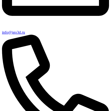
info@igo3d.ru