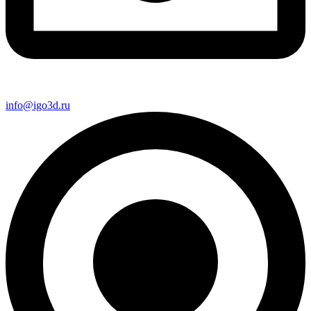
info@igo3d.ru