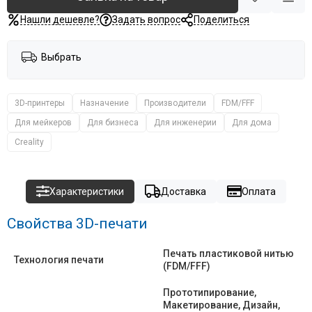
Нашли дешевле?
Задать вопрос
Поделиться
Выбрать
3D-принтеры
Назначение
Производители
FDM/FFF
Для мейкеров
Для бизнеса
Для инженерии
Для дома
Creality
Характеристики
Доставка
Оплата
Свойства 3D-печати
Печать пластиковой нитью
Технология печати
(FDM/FFF)
Прототипирование,
Макетирование, Дизайн,