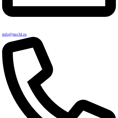
info@igo3d.ru