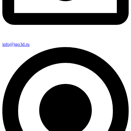
info@igo3d.ru