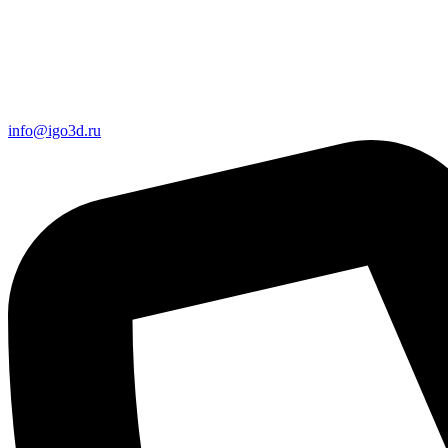
info@igo3d.ru