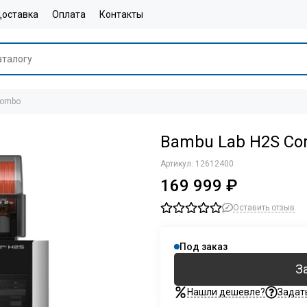
оставка
Оплата
Контакты
Combo
Bambu Lab H2S C
Артикул:
12612400
169 999 ₽
Оставить отзыв
Под заказ
З
Нашли дешевле?
Задат