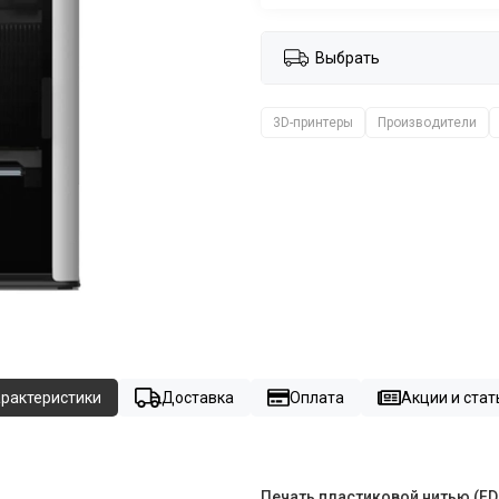
Выбрать
3D-принтеры
Производители
рактеристики
Доставка
Оплата
Акции и стат
Печать пластиковой нитью (FD