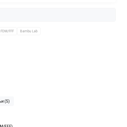
FDM/FFF
Bambu Lab
ьи (5)
M/FFF)