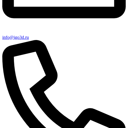
info@igo3d.ru