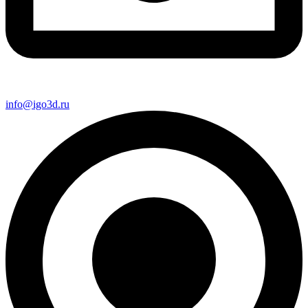
info@igo3d.ru