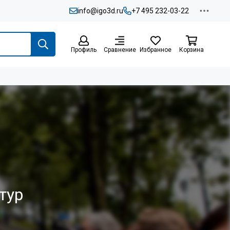
info@igo3d.ru
+7 495 232-03-22
Профиль
Сравнение
Избранное
Корзина
тур