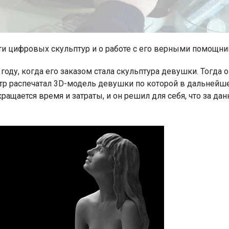
ати цифровых скульптур и о работе с его верными помощн
оду, когда его заказом стала скульптура девушки. Тогда о
етр распечатал 3D-модель девушки по которой в дальнейш
кращается время и затраты, и он решил для себя, что за да