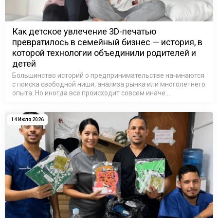
Как детское увлечение 3D-печатью
превратилось в семейный бизнес — история, в
которой технологии объединили родителей и
детей
Большинство историй о предпринимательстве начинаются
с поиска свободной ниши, анализа рынка или многолетнего
опыта. Но иногда все происходит совсем иначе.
Достаточно одного небольшого предмета, принесенного
домой после школы, чтобы …
14 Июля 2026