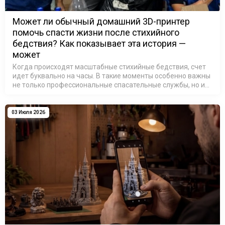
Может ли обычный домашний 3D-принтер
помочь спасти жизни после стихийного
бедствия? Как показывает эта история —
может
Когда происходят масштабные стихийные бедствия, счет
идет буквально на часы. В такие моменты особенно важны
не только профессиональные спасательные службы, но и
люди, готовые использовать свои знания и технологии
ради помощи другим.…
03 Июля 2026