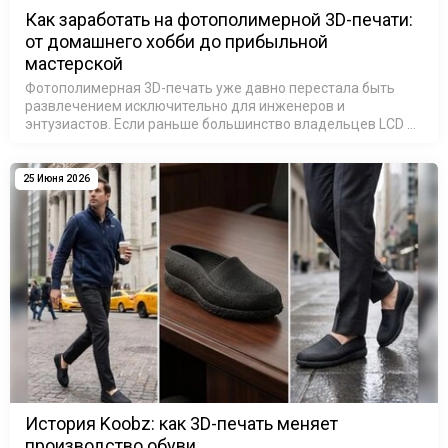
Как заработать на фотополимерной 3D-печати:
от домашнего хобби до прибыльной
мастерской
Фотополимерная 3D-печать уже давно перестала быть
развлечением исключительно для инженеров и
энтузиастов. Если раньше большинство владельцев LCD и
SLA 3D-принтеров печатали модели для собственного
удовольствия, то сегодня ситуация и…
25 Июня 2026
История Koobz: как 3D-печать меняет
производство обуви