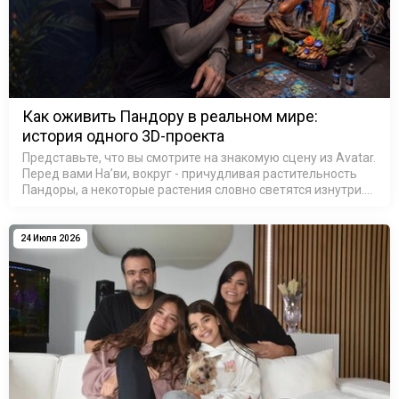
Как оживить Пандору в реальном мире:
история одного 3D-проекта
Представьте, что вы смотрите на знакомую сцену из Avatar.
Перед вами На’ви, вокруг - причудливая растительность
Пандоры, а некоторые растения словно светятся изнутри.
На секунду можно забыть, что это не кадр из фильма, а
резул…
24 Июля 2026